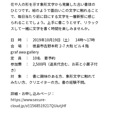
花や人の形を示す象形文字から発展した古い書体の
ひとつです。絵のようで面白いこの文字に触れること
で、毎日当たり前に目にする文字を一層新鮮に感じ
られることでしょう。上手に書こうとせず、リラック
スして一緒に文字を書く時間を楽しみませんか。
日 時 ： 2019年10月19日（土） 14時～17時
会 場 ： 徳島市吉野本町 2-7 大和 ビル 4 階
graf awa gallery
定 員 ： 10名 要予約
参加費 ： 2,500円（道具代含む、お茶と小菓子付
き）
対 象 ： 書に興味のある方、象形文字に触れて
みたい方、クリエイターの方。書の経験不問。
詳細・お申し込みページ：
https://www.secure-
cloud.jp/sf/1568519217QUiutjHf