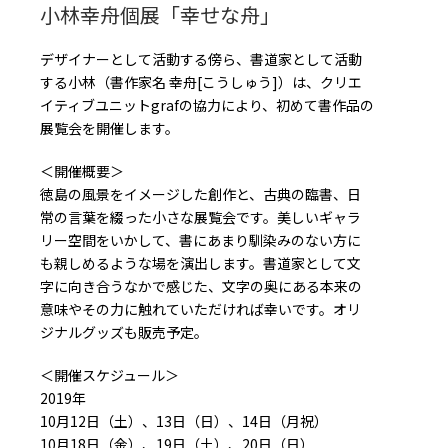
小林幸舟個展「幸せな舟」
デザイナーとして活動する傍ら、書道家として活動
する小林（書作家名 幸舟[こうしゅう]）は、クリエ
イティブユニットgrafの協力により、初めて書作品の
展覧会を開催します。
＜開催概要＞
徳島の風景をイメージした創作と、古典の臨書、日
常の言葉を綴った小さな展覧会です。美しいギャラ
リー空間をいかして、書にあまり馴染みのない方に
も親しめるような場を演出します。書道家として文
字に向き合うなかで感じた、文字の奥にある本来の
意味やその力に触れていただければ幸いです。オリ
ジナルグッズも販売予定。
＜開催スケジュール＞
2019年
10月12日（土）、13日（日）、14日（月祝）
10月18日（金）、19日（土）、20日（日）