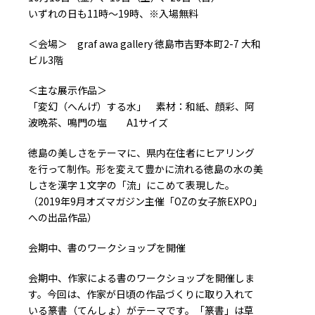
いずれの日も11時～19時、※入場無料
＜会場＞ graf awa gallery 徳島市吉野本町2-7 大和
ビル3階
＜主な展示作品＞
「変幻（へんげ）する水」 素材：和紙、顔彩、阿
波晩茶、鳴門の塩 A1サイズ
徳島の美しさをテーマに、県内在住者にヒアリング
を行って制作。形を変えて豊かに流れる徳島の水の美
しさを漢字１文字の「流」にこめて表現した。
（2019年9月オズマガジン主催「OZの女子旅EXPO」
への出品作品）
会期中、書のワークショップを開催
会期中、作家による書のワークショップを開催しま
す。今回は、作家が日頃の作品づくりに取り入れて
いる篆書（てんしょ）がテーマです。「篆書」は草