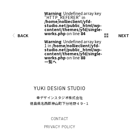
Warning
: Undefined array key
"HTTP_REFERER" in
/home/nollieclient/yfd-
studio.net/public_html/wp-
content/themes/yfd/single-
works.php
on line
84
BACK
NEXT
Warning
: Undefined array key
1 in
/home/nollieclient/yfd-
studio.net/public_html/wp-
content/themes/yfd/single-
works.php
on line
88
一覧へ
YUKI DESIGN STUDIO
幸デザインスタジオ株式会社
徳島県名西郡神山町下分地野４９−１
CONTACT
PRIVACY POLICY