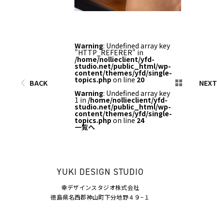
Warning
: Undefined array key
"HTTP_REFERER" in
/home/nollieclient/yfd-
studio.net/public_html/wp-
content/themes/yfd/single-
topics.php
on line
20
BACK
NEXT
Warning
: Undefined array key
1 in
/home/nollieclient/yfd-
studio.net/public_html/wp-
content/themes/yfd/single-
topics.php
on line
24
一覧へ
YUKI DESIGN STUDIO
幸デザインスタジオ株式会社
徳島県名西郡神山町下分地野４９−１