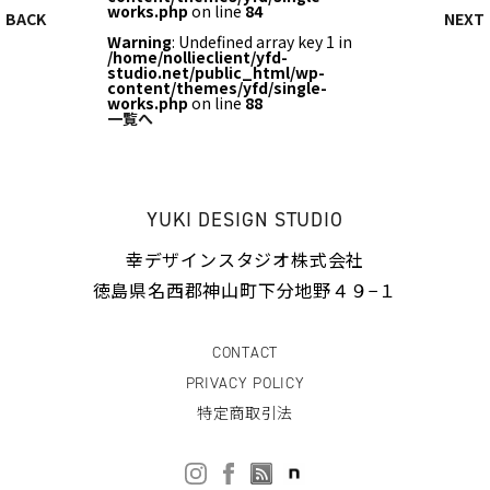
works.php
on line
84
BACK
NEXT
Warning
: Undefined array key 1 in
/home/nollieclient/yfd-
studio.net/public_html/wp-
content/themes/yfd/single-
works.php
on line
88
一覧へ
YUKI DESIGN STUDIO
幸デザインスタジオ株式会社
徳島県名西郡神山町下分地野４９−１
CONTACT
PRIVACY POLICY
特定商取引法