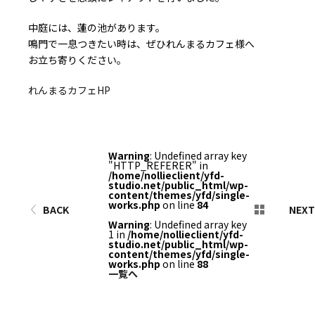
中庭には、蓮の池があります。
鳴門で一息つきたい時は、ぜひれんまるカフェ様へ
お立ち寄りください。
れんまるカフェHP
Warning
: Undefined array key
"HTTP_REFERER" in
/home/nollieclient/yfd-
studio.net/public_html/wp-
content/themes/yfd/single-
works.php
on line
84
BACK
NEXT
Warning
: Undefined array key
1 in
/home/nollieclient/yfd-
studio.net/public_html/wp-
content/themes/yfd/single-
works.php
on line
88
一覧へ