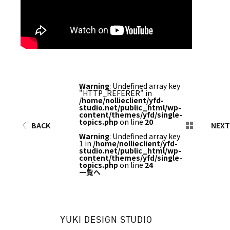
Warning
: Undefined array key
"HTTP_REFERER" in
/home/nollieclient/yfd-
studio.net/public_html/wp-
content/themes/yfd/single-
topics.php
on line
20
BACK
NEXT
Warning
: Undefined array key
1 in
/home/nollieclient/yfd-
studio.net/public_html/wp-
content/themes/yfd/single-
topics.php
on line
24
一覧へ
YUKI DESIGN STUDIO